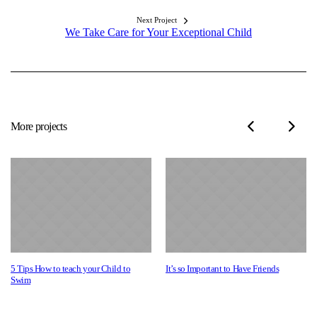
Next Project
We Take Care for Your Exceptional Child
More projects
5 Tips How to teach your Child to
It’s so Important to Have Friends
Swim