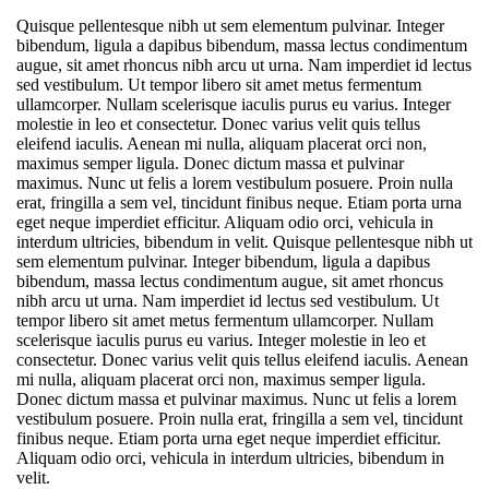
Quisque pellentesque nibh ut sem elementum pulvinar. Integer
bibendum, ligula a dapibus bibendum, massa lectus condimentum
augue, sit amet rhoncus nibh arcu ut urna. Nam imperdiet id lectus
sed vestibulum. Ut tempor libero sit amet metus fermentum
ullamcorper. Nullam scelerisque iaculis purus eu varius. Integer
molestie in leo et consectetur. Donec varius velit quis tellus
eleifend iaculis. Aenean mi nulla, aliquam placerat orci non,
maximus semper ligula. Donec dictum massa et pulvinar
maximus. Nunc ut felis a lorem vestibulum posuere. Proin nulla
erat, fringilla a sem vel, tincidunt finibus neque. Etiam porta urna
eget neque imperdiet efficitur. Aliquam odio orci, vehicula in
interdum ultricies, bibendum in velit. Quisque pellentesque nibh ut
sem elementum pulvinar. Integer bibendum, ligula a dapibus
bibendum, massa lectus condimentum augue, sit amet rhoncus
nibh arcu ut urna. Nam imperdiet id lectus sed vestibulum. Ut
tempor libero sit amet metus fermentum ullamcorper. Nullam
scelerisque iaculis purus eu varius. Integer molestie in leo et
consectetur. Donec varius velit quis tellus eleifend iaculis. Aenean
mi nulla, aliquam placerat orci non, maximus semper ligula.
Donec dictum massa et pulvinar maximus. Nunc ut felis a lorem
vestibulum posuere. Proin nulla erat, fringilla a sem vel, tincidunt
finibus neque. Etiam porta urna eget neque imperdiet efficitur.
Aliquam odio orci, vehicula in interdum ultricies, bibendum in
velit.